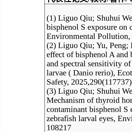
(1) Liguo Qiu; Shuhui We
bisphenol S exposure on co
Environmental Pollution,
(2) Liguo Qiu; Yu, Peng; 
effect of bisphenol A and
and spectral sensitivity o
larvae ( Danio rerio), Ec
Safety, 2025,290(117737
(3) Liguo Qiu; Shuhui We
Mechanism of thyroid horm
contaminant bisphenol S 
zebrafish larval eyes, En
108217