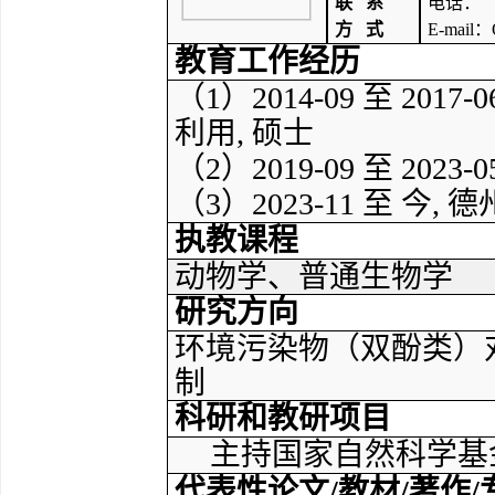
联
系
电话：
方
式
E-mail
：
教育工作经历
（
1
）
2014-09
至
2017-0
利用
,
硕士
（
2
）
2019-09
至
2023-0
（
3
）
20
23
-
11
至
今
,
德
执教课程
动物学、普通生物学
研究方向
环境污染物
（
双酚类
）
制
科研和教研项目
主持国家自然科学基
代表性论文
/
教材
/
著作
/