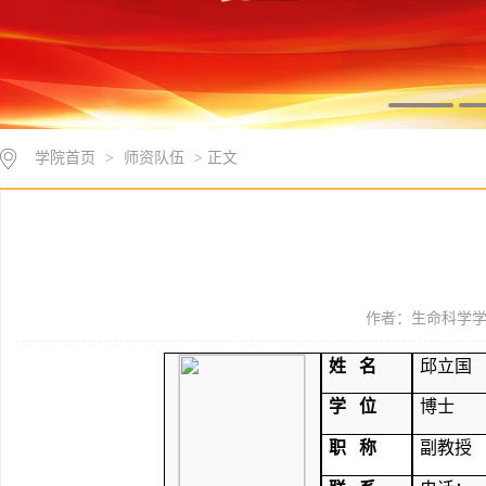
学院首页
>
师资队伍
> 正文
作者：生命科学学院 
姓
名
邱立国
学
位
博士
职
称
副教授