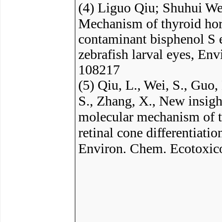
(
4
) Liguo Qiu; Shuhui We
Mechanism of thyroid horm
contaminant bisphenol S 
zebrafish larval eyes, En
108217
(
5
)
Qiu, L., Wei, S., Guo,
S., Zhang, X., New insight
molecular mechanism of t
retinal cone differentiati
Environ. Chem. Ecotoxico