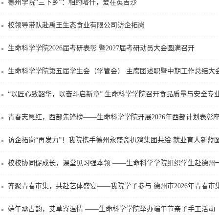
德州学院“三下乡”：相约喀什，爱在英吉沙
校领导带队赴禹王生态食业有限公司访企拓岗
生命科学学院2026届考研表彰 暨2027届考研动员大会圆满召开
生命科学学院第五届学生会（学管会） 主席团述职暨中期工作总结大
“以匠心致韶华，以奋斗启新章” 生命科学学院召开食品质量与安全专
青春志愿红，西部先锋榜——生命科学学院开展2026年西部计划表彰
访企拓岗“再发力”！我院携手德州永盛斋扒鸡集团共绘 就业育人新蓝
校校协同促成长，课堂见习强本领 ——生命科学学院组织学生赴德州
齐聚青春市集，共赴艺体盛宴——我院学子参与 德州市2026年青春市集暨
端午承古韵，艾草寄温情 ——生命科学学院举办端午节亲子手工活动