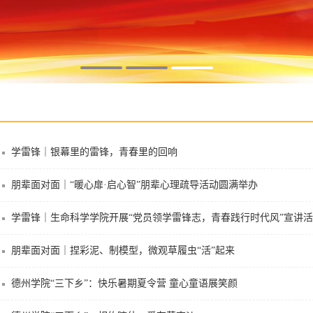
学雷锋｜银幕里的雷锋，青春里的回响
朋辈面对面｜“暖心扉·启心智”朋辈心理疏导活动圆满举办
学雷锋｜生命科学学院开展“党员领学雷锋志，青春践行时代风”宣讲
朋辈面对面｜捏彩泥、制模型，微观草履虫“活”起来
德州学院“三下乡”：快乐暑期夏令营 童心童语展笑颜